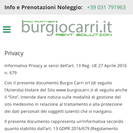
Info e Prenotazioni Noleggio:
+39 031 791963
Le
tue
preferenze
di
consenso
Il
Privacy
seguente
pannello
ti
Informativa Privacy ai sensi dell’art. 13 Reg. UE 27 Aprile 2016
consente
n. 679
di
esprimere
Con il presente documento Burgio Carri srl (di seguito
le
l’Azienda) titolare del Sito www.burgiocarri.it di seguito anche
tue
il “Sito”, intende dare notizia sulle modalità di gestione del
preferenze
sito medesimo in relazione al trattamento e alla protezione
di
dei dati personali dei soggetti (utenti) che vi navigano.
consenso
alle
Il presente documento rappresenta un’informativa secondo
tecnologie
quanto stabilito dall’art. 13 GDPR 2016/679 (Regolamento
di