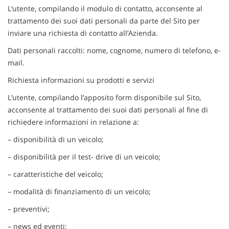
tta
L’utente, compilando il modulo di contatto, acconsente al
ti
trattamento dei suoi dati personali da parte del Sito per
inviare una richiesta di contatto all’Azienda.
mpre
Cookie necessari
Dati personali raccolti: nome, cognome, numero di telefono, e-
litato
mail.
Cookie delle preferenze
Richiesta informazioni su prodotti e servizi
L’utente, compilando l’apposito form disponibile sul Sito,
Cookie per il miglioramento dell'esperienza utente
acconsente al trattamento dei suoi dati personali al fine di
richiedere informazioni in relazione a:
Cookie analitici
– disponibilità di un veicolo;
Cookie di marketing
– disponibilità per il test- drive di un veicolo;
– caratteristiche del veicolo;
Leggi
– modalità di finanziamento di un veicolo;
la
cookie
– preventivi;
policy
– news ed eventi;