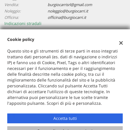
Vendita:
burgiocarrisrl@gmail.com
Noleggio:
noleggio@burgiocarri.it
Officina:
officina@burgiocarri.it
Indicazioni stradali
Cookie policy
Dati fiscali:
Burgio Carri Srl
Questo sito e gli strumenti di terze parti in esso integrati
trattano dati personali (es. dati di navigazione o indirizzi
Via S.Francesco 19, 22066 Mariano Comense (Co)
IP) e fanno uso di Cookie, Pixel, Tags o altri identificatori
P.IVA:
02577160134
necessari per il funzionamento e per il raggiungimento
Registro delle imprese:
CO
delle finalità descritte nella cookie policy, tra cui il
N°
02577160134
miglioramento delle funzionalità del sito e la pubblicità
REA:
co-267867
personalizzata. Cliccando sul pulsante Accetta Tutti
Capitale sociale: €
110.000 i.v.
dichiari di accettare l'utilizzo di queste tecnologie. In
alternativa puoi personalizzare le tue scelte tramite
l'apposito pulsante. Scopri di più e personalizza.
Accetta tutti
Copyright © 2026 GestionaleAuto.com S.r.l., Tutti i diritti