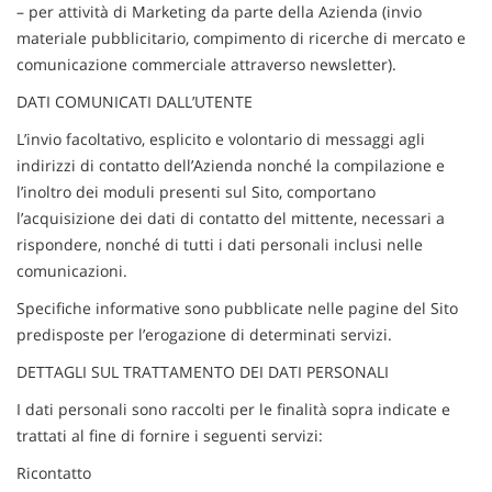
– per attività di Marketing da parte della Azienda (invio
questi
materiale pubblicitario, compimento di ricerche di mercato e
strumenti
comunicazione commerciale attraverso newsletter).
di
tracciamento
DATI COMUNICATI DALL’UTENTE
si
rimanda
L’invio facoltativo, esplicito e volontario di messaggi agli
alla
indirizzi di contatto dell’Azienda nonché la compilazione e
cookie
l’inoltro dei moduli presenti sul Sito, comportano
policy.
l’acquisizione dei dati di contatto del mittente, necessari a
Puoi
rivedere
rispondere, nonché di tutti i dati personali inclusi nelle
e
comunicazioni.
modificare
le
Specifiche informative sono pubblicate nelle pagine del Sito
tue
predisposte per l’erogazione di determinati servizi.
scelte
DETTAGLI SUL TRATTAMENTO DEI DATI PERSONALI
in
qualsiasi
I dati personali sono raccolti per le finalità sopra indicate e
momento.
trattati al fine di fornire i seguenti servizi:
Ricontatto