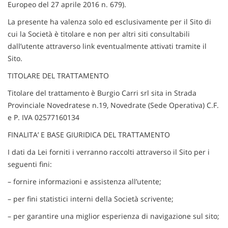
tracciamento
Europeo del 27 aprile 2016 n. 679).
che
La presente ha valenza solo ed esclusivamente per il Sito di
adottiamo
cui la Società è titolare e non per altri siti consultabili
per
offrire
dall’utente attraverso link eventualmente attivati tramite il
le
Sito.
funzionalità
e
TITOLARE DEL TRATTAMENTO
svolgere
Titolare del trattamento è Burgio Carri srl sita in Strada
le
Provinciale Novedratese n.19, Novedrate (Sede Operativa) C.F.
attività
di
e P. IVA 02577160134
seguito
FINALITA’ E BASE GIURIDICA DEL TRATTAMENTO
descritte.
Per
I dati da Lei forniti i verranno raccolti attraverso il Sito per i
ottenere
seguenti fini:
maggiori
informazioni
– fornire informazioni e assistenza all’utente;
sull'utilità
e
– per fini statistici interni della Società scrivente;
sul
– per garantire una miglior esperienza di navigazione sul sito;
funzionamento
di