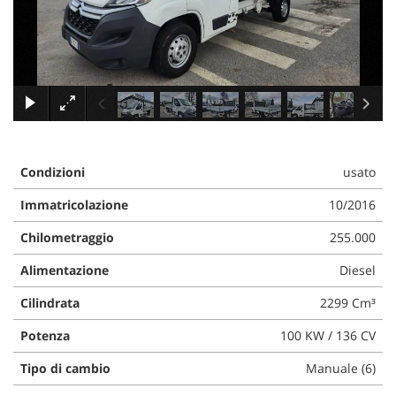
tracciamento
che
adottiamo
per
offrire
le
×
funzionalità
e
svolgere
le
Condizioni
usato
attività
di
Immatricolazione
10/2016
seguito
descritte.
Chilometraggio
255.000
Per
Alimentazione
Diesel
ottenere
maggiori
Cilindrata
2299 Cm³
informazioni
sull'utilità
Potenza
100 KW / 136 CV
e
sul
Tipo di cambio
Manuale (6)
funzionamento
di