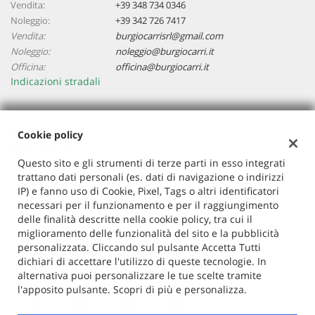
Vendita:
+39 348 734 0346
Noleggio:
+39 342 726 7417
Vendita:
burgiocarrisrl@gmail.com
Noleggio:
noleggio@burgiocarri.it
Officina:
officina@burgiocarri.it
Indicazioni stradali
Dati fiscali:
Cookie policy
Burgio Carri Srl
Via S.Francesco 19, 22066 Mariano Comense (Co)
Questo sito e gli strumenti di terze parti in esso integrati
trattano dati personali (es. dati di navigazione o indirizzi
P.IVA:
02577160134
IP) e fanno uso di Cookie, Pixel, Tags o altri identificatori
Registro delle imprese:
CO
necessari per il funzionamento e per il raggiungimento
N°
02577160134
delle finalità descritte nella cookie policy, tra cui il
REA:
co-267867
miglioramento delle funzionalità del sito e la pubblicità
Capitale sociale: €
110.000 i.v.
personalizzata. Cliccando sul pulsante Accetta Tutti
dichiari di accettare l'utilizzo di queste tecnologie. In
alternativa puoi personalizzare le tue scelte tramite
l'apposito pulsante. Scopri di più e personalizza.