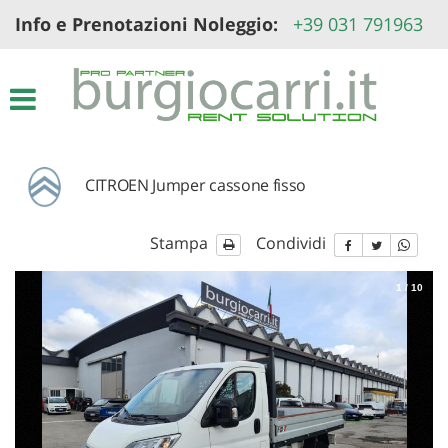
Info e Prenotazioni Noleggio:
+39 031 791963
Le
tue
preferenze
di
consenso
Il
seguente
CITROEN Jumper cassone fisso
pannello
ti
consente
Stampa
Condividi
di
esprimere
1
/
10
le
tue
preferenze
di
consenso
alle
tecnologie
di