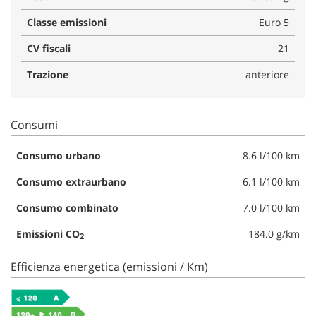
Salva
Classe emissioni
Euro 5
le
impostazioni
CV fiscali
21
Trazione
anteriore
Consumi
Consumo urbano
8.6 l/100 km
Consumo extraurbano
6.1 l/100 km
Consumo combinato
7.0 l/100 km
Emissioni CO
184.0 g/km
2
Efficienza energetica (emissioni / Km)