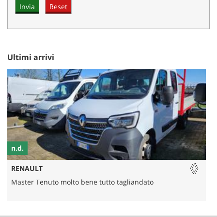
Ultimi arrivi
n.d.
RENAULT
Master Tenuto molto bene tutto tagliandato
P