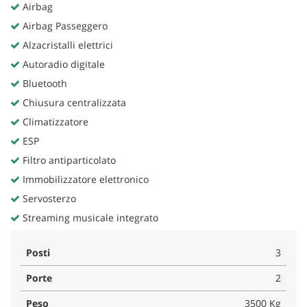
tta
Airbag
ti
Airbag Passeggero
Alzacristalli elettrici
mpre
Cookie necessari
Autoradio digitale
litato
Bluetooth
Cookie delle preferenze
Chiusura centralizzata
Climatizzatore
Cookie per il miglioramento dell'esperienza utente
ESP
Filtro antiparticolato
Cookie analitici
Immobilizzatore elettronico
Servosterzo
Cookie di marketing
Streaming musicale integrato
Leggi
Posti
3
la
cookie
Porte
2
policy
Peso
3500 Kg