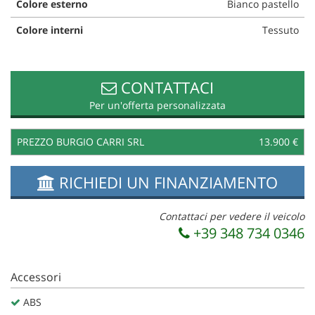
Colore esterno
Bianco pastello
questi
strumenti
Colore interni
Tessuto
di
tracciamento
si
CONTATTACI
rimanda
alla
Per un'offerta personalizzata
cookie
policy.
Puoi
PREZZO BURGIO CARRI SRL
13.900 €
rivedere
e
RICHIEDI UN FINANZIAMENTO
modificare
le
tue
Contattaci per vedere il veicolo
scelte
+39 348 734 0346
in
qualsiasi
momento.
Accessori
ABS