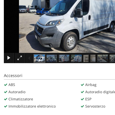
tracciamento
che
adottiamo
per
offrire
le
funzionalità
e
svolgere
le
attività
di
seguito
descritte.
Per
Accessori
ottenere
maggiori
ABS
Airbag
informazioni
Autoradio
Autoradio digital
sull'utilità
Climatizzatore
ESP
e
sul
Immobilizzatore elettronico
Servosterzo
funzionamento
di