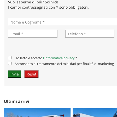
tta
Vuoi saperne di più? Scrivici!
ti
I campi contrassegnati con * sono obbligatori.
mpre
Cookie necessari
litato
Cookie delle preferenze
Cookie per il miglioramento dell'esperienza utente
Ho letto e accetto
l'informativa privacy
*
Acconsento al trattamento dei miei dati per finalità di marketing
Cookie analitici
Cookie di marketing
Ultimi arrivi