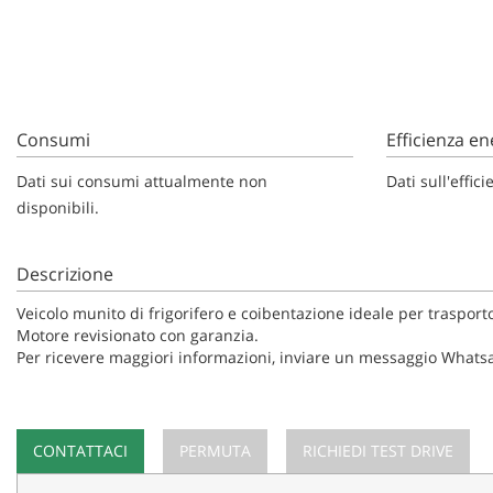
questi
strumenti
di
tracciamento
si
rimanda
Consumi
Efficienza en
alla
cookie
Dati sui consumi attualmente non
Dati sull'effi
policy.
disponibili.
Puoi
rivedere
e
Descrizione
modificare
le
Veicolo munito di frigorifero e coibentazione ideale per trasporto
tue
Motore revisionato con garanzia.
scelte
Per ricevere maggiori informazioni, inviare un messaggio What
in
qualsiasi
momento.
CONTATTACI
PERMUTA
RICHIEDI TEST DRIVE