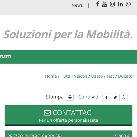
News
Soluzioni per la Mobilità.
TATTI
Home
/
Tutti I Veicoli
/
Usato
/
Fiat
/
Ducato
Stampa
Condividi
CONTATTACI
Per un'offerta personalizzata
PREZZO BURGIO CARRI SRL
15.800 €