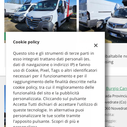
n.d.
€ 500
Cookie policy
RENAULT
PIAGGIO
Questo sito e gli strumenti di terze parti in
Master Tenuto molto bene tutto
Porter NP6 ribaltabile n
esso integrati trattano dati personali (es.
tagliandato
riscatto o leasing
dati di navigazione o indirizzi IP) e fanno
uso di Cookie, Pixel, Tags o altri identificatori
necessari per il funzionamento e per il
raggiungimento delle finalità descritte nella
cookie policy, tra cui il miglioramento delle
Burgio Carr
funzionalità del sito e la pubblicità
Strada Provinci
personalizzata. Cliccando sul pulsante
Novedrate (Co)
Accetta Tutti dichiari di accettare l'utilizzo di
22060 Novedrat
queste tecnologie. In alternativa puoi
Vendita:
personalizzare le tue scelte tramite
Noleggio:
l'apposito pulsante. Scopri di più e
Leggi
personalizza.