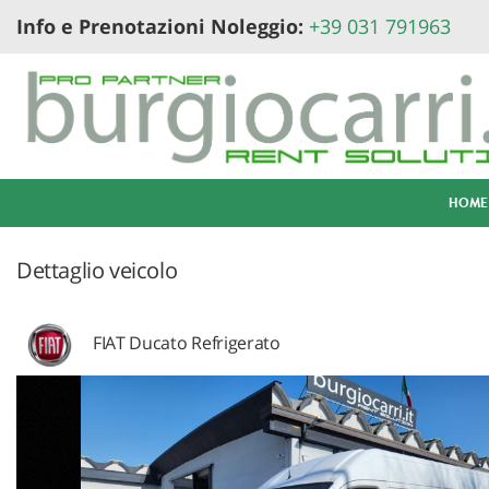
Info e Prenotazioni Noleggio:
+39 031 791963
Le
tue
preferenze
di
consenso
Il
seguente
HOME
pannello
ti
consente
Dettaglio veicolo
di
esprimere
le
FIAT Ducato Refrigerato
tue
preferenze
di
consenso
alle
tecnologie
di