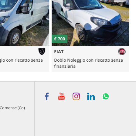
€ 700
FIAT
io con riscatto senza
Doblo Noleggio con riscatto senza
V
finanziaria
f
o Comense (Co)