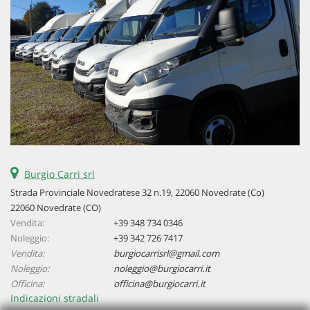
questi
strumenti
di
tracciamento
si
rimanda
alla
cookie
policy.
Puoi
rivedere
e
Burgio Carri srl
modificare
Strada Provinciale Novedratese 32 n.19, 22060 Novedrate (Co)
le
tue
22060 Novedrate (CO)
scelte
Vendita:
+39 348 734 0346
in
Noleggio:
+39 342 726 7417
qualsiasi
Vendita:
burgiocarrisrl@gmail.com
momento.
Noleggio:
noleggio@burgiocarri.it
Officina:
officina@burgiocarri.it
Indicazioni stradali