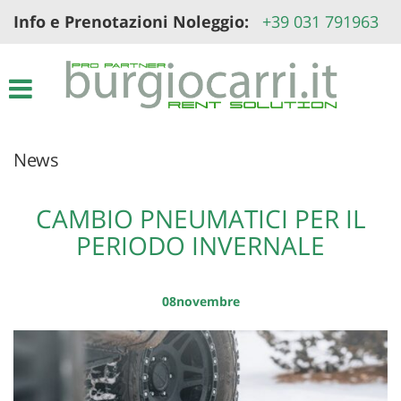
Info e Prenotazioni Noleggio:
+39 031 791963
Le
tue
preferenze
di
consenso
Il
News
seguente
pannello
ti
consente
CAMBIO PNEUMATICI PER IL
di
PERIODO INVERNALE
esprimere
le
tue
preferenze
08
novembre
di
consenso
alle
tecnologie
di