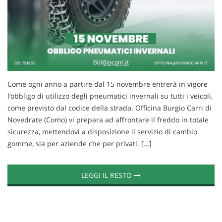
tracciamento
che
adottiamo
per
offrire
le
funzionalità
e
svolgere
Come ogni anno a partire dal 15 novembre entrerà in vigore
le
l’obbligo di utilizzo degli pneumatici invernali su tutti i veicoli,
attività
come previsto dal codice della strada. Officina Burgio Carri di
di
Novedrate (Como) vi prepara ad affrontare il freddo in totale
seguito
sicurezza, mettendovi a disposizione il servizio di cambio
descritte.
Per
gomme, sia per aziende che per privati. […]
ottenere
maggiori
informazioni
LEGGI IL RESTO
sull'utilità
e
sul
funzionamento
di