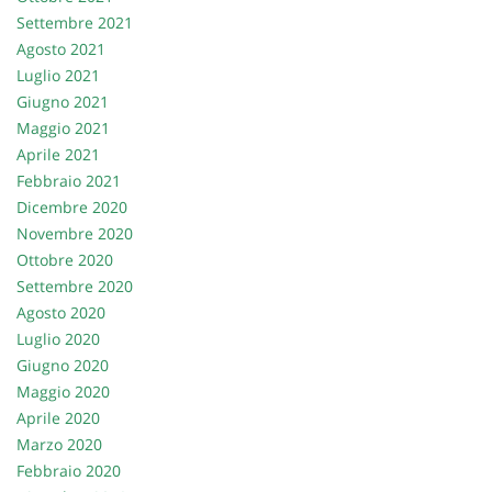
tta
Settembre 2021
ti
Agosto 2021
Luglio 2021
mpre
Cookie necessari
Giugno 2021
litato
Maggio 2021
Aprile 2021
Cookie delle preferenze
Febbraio 2021
Dicembre 2020
Cookie per il miglioramento dell'esperienza utente
Novembre 2020
Ottobre 2020
Cookie analitici
Settembre 2020
Agosto 2020
Cookie di marketing
Luglio 2020
Giugno 2020
Maggio 2020
Leggi
la
Aprile 2020
cookie
Marzo 2020
policy
Febbraio 2020