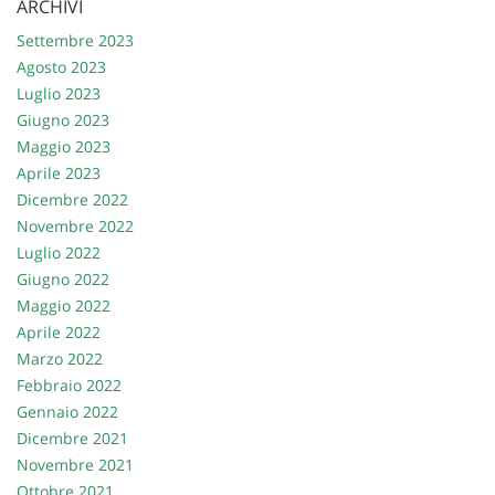
ARCHIVI
questi
Settembre 2023
strumenti
di
Agosto 2023
tracciamento
Luglio 2023
si
Giugno 2023
rimanda
Maggio 2023
alla
Aprile 2023
cookie
policy.
Dicembre 2022
Puoi
Novembre 2022
rivedere
Luglio 2022
e
Giugno 2022
modificare
Maggio 2022
le
tue
Aprile 2022
scelte
Marzo 2022
in
Febbraio 2022
qualsiasi
Gennaio 2022
momento.
Dicembre 2021
Novembre 2021
Ottobre 2021