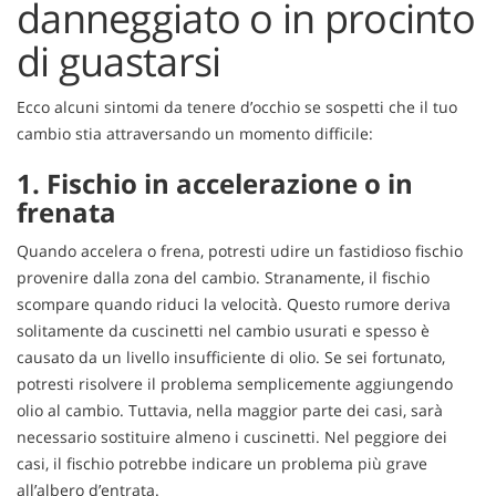
danneggiato o in procinto
questi
strumenti
di guastarsi
di
tracciamento
Ecco alcuni sintomi da tenere d’occhio se sospetti che il tuo
si
rimanda
cambio stia attraversando un momento difficile:
alla
1. Fischio in accelerazione o in
cookie
policy.
frenata
Puoi
rivedere
Quando accelera o frena, potresti udire un fastidioso fischio
e
provenire dalla zona del cambio. Stranamente, il fischio
modificare
scompare quando riduci la velocità. Questo rumore deriva
le
solitamente da cuscinetti nel cambio usurati e spesso è
tue
scelte
causato da un livello insufficiente di olio. Se sei fortunato,
in
potresti risolvere il problema semplicemente aggiungendo
qualsiasi
olio al cambio. Tuttavia, nella maggior parte dei casi, sarà
momento.
necessario sostituire almeno i cuscinetti. Nel peggiore dei
casi, il fischio potrebbe indicare un problema più grave
all’albero d’entrata.