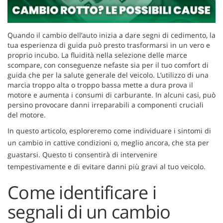
tracciamento
che
adottiamo
per
Quando il cambio dell’auto inizia a dare segni di cedimento, la
offrire
tua esperienza di guida può presto trasformarsi in un vero e
le
proprio incubo. La fluidità nella selezione delle marce
funzionalità
scompare, con conseguenze nefaste sia per il tuo comfort di
e
guida che per la salute generale del veicolo. L’utilizzo di una
svolgere
marcia troppo alta o troppo bassa mette a dura prova il
le
motore e aumenta i consumi di carburante. In alcuni casi, può
attività
persino provocare danni irreparabili a componenti cruciali
di
del motore.
seguito
In questo articolo, esploreremo come individuare i sintomi di
descritte.
un cambio in cattive condizioni o, meglio ancora, che sta per
Per
ottenere
guastarsi. Questo ti consentirà di intervenire
maggiori
tempestivamente e di evitare danni più gravi al tuo veicolo.
informazioni
sull'utilità
Come identificare i
e
sul
segnali di un cambio
funzionamento
di