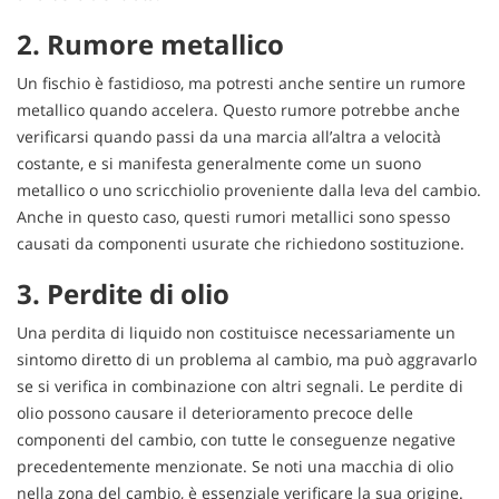
tta
ti
2. Rumore metallico
Un fischio è fastidioso, ma potresti anche sentire un rumore
mpre
Cookie necessari
metallico quando accelera. Questo rumore potrebbe anche
litato
verificarsi quando passi da una marcia all’altra a velocità
costante, e si manifesta generalmente come un suono
Cookie delle preferenze
metallico o uno scricchiolio proveniente dalla leva del cambio.
Anche in questo caso, questi rumori metallici sono spesso
Cookie per il miglioramento dell'esperienza utente
causati da componenti usurate che richiedono sostituzione.
Cookie analitici
3. Perdite di olio
Cookie di marketing
Una perdita di liquido non costituisce necessariamente un
sintomo diretto di un problema al cambio, ma può aggravarlo
se si verifica in combinazione con altri segnali. Le perdite di
Leggi
olio possono causare il deterioramento precoce delle
la
componenti del cambio, con tutte le conseguenze negative
cookie
policy
precedentemente menzionate. Se noti una macchia di olio
nella zona del cambio, è essenziale verificare la sua origine.