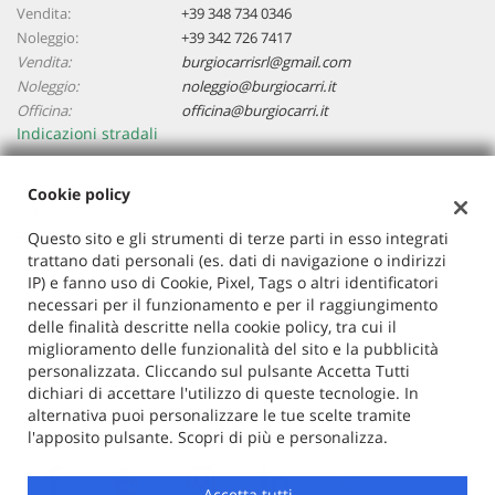
Vendita:
+39 348 734 0346
Noleggio:
+39 342 726 7417
Vendita:
burgiocarrisrl@gmail.com
Noleggio:
noleggio@burgiocarri.it
Officina:
officina@burgiocarri.it
Indicazioni stradali
Cookie policy
Dati fiscali:
Burgio Carri Srl
Questo sito e gli strumenti di terze parti in esso integrati
trattano dati personali (es. dati di navigazione o indirizzi
Via S.Francesco 19, 22066 Mariano Comense (Co)
IP) e fanno uso di Cookie, Pixel, Tags o altri identificatori
P.IVA:
02577160134
necessari per il funzionamento e per il raggiungimento
Registro delle imprese:
CO
delle finalità descritte nella cookie policy, tra cui il
N°
02577160134
miglioramento delle funzionalità del sito e la pubblicità
REA:
co-267867
personalizzata. Cliccando sul pulsante Accetta Tutti
Capitale sociale: €
110.000 i.v.
dichiari di accettare l'utilizzo di queste tecnologie. In
alternativa puoi personalizzare le tue scelte tramite
l'apposito pulsante. Scopri di più e personalizza.
Accetta tutti