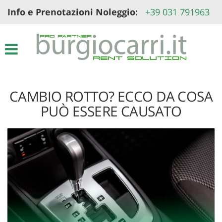
Info e Prenotazioni Noleggio:
+39 031 791963
Le
tue
preferenze
di
consenso
Il
seguente
CAMBIO ROTTO? ECCO DA COSA
pannello
ti
PUÒ ESSERE CAUSATO
consente
di
esprimere
le
tue
preferenze
di
consenso
alle
tecnologie
di