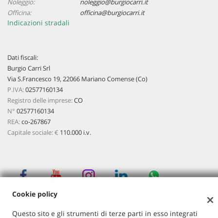
Noleggio:
noleggio@burgiocarri.it
Officina:
officina@burgiocarri.it
Indicazioni stradali
Dati fiscali:
Burgio Carri Srl
Via S.Francesco 19, 22066 Mariano Comense (Co)
P.IVA:
02577160134
Registro delle imprese:
CO
N°
02577160134
REA:
co-267867
Capitale sociale: €
110.000 i.v.
Cookie policy
Copyright © 2026 GestionaleAuto.com S.r.l., Tutti i diritti
riservati -
Leggi l'informativa sulla privacy
-
Cookie Policy
Questo sito e gli strumenti di terze parti in esso integrati
Sito creato da:
GestionaleAuto.com