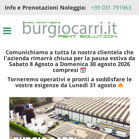
Info e Prenotazioni Noleggio:
+39 031 791963
Le
tue
preferenze
di
consenso
Il
Comunichiamo a tutta la nostra clientela che
seguente
l'azienda rimarrà chiusa per la pausa estiva da
pannello
Sabato 8 Agosto a Domenica 30 agosto 2026
ti
compresi
consente
Torneremo operativi e pronti a soddisfare le
di
vostre esigenze da Lunedì 31 agosto
esprimere
le
tue
preferenze
di
consenso
alle
tecnologie
di