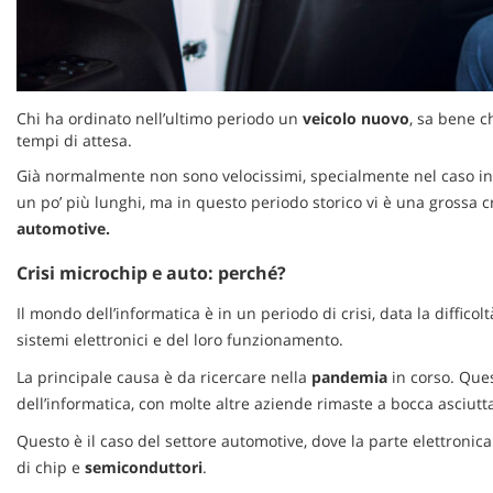
questi
strumenti
di
tracciamento
si
Chi ha ordinato nell’ultimo periodo un
veicolo nuovo
, sa bene 
rimanda
tempi di attesa.
alla
cookie
Già normalmente non sono velocissimi, specialmente nel caso in 
policy.
un po’ più lunghi, ma in questo periodo storico vi è una grossa cr
Puoi
automotive.
rivedere
e
Crisi microchip e auto: perché?
modificare
le
Il mondo dell’informatica è in un periodo di crisi, data la diffic
tue
sistemi elettronici e del loro funzionamento.
scelte
in
La principale causa è da ricercare nella
pandemia
in corso. Ques
qualsiasi
dell’informatica, con molte altre aziende rimaste a bocca asciutt
momento.
Questo è il caso del settore automotive, dove la parte elettronic
di chip e
semiconduttori
.