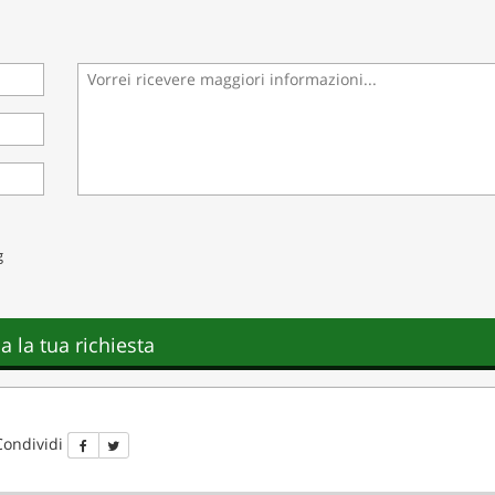
g
ia la tua richiesta
Condividi