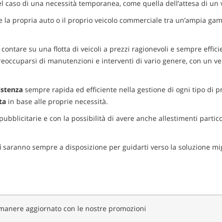
 nel caso di una necessità temporanea, come quella dell’attesa di un 
iere la propria auto o il proprio veicolo commerciale tra un’ampia ga
ontare su una flotta di veicoli a prezzi ragionevoli e sempre effic
reoccuparsi di manutenzioni e interventi di vario genere, con un v
istenza
sempre rapida ed efficiente nella gestione di ogni tipo di p
ta
in base alle proprie necessità.
tte pubblicitarie e con la possibilità di avere anche allestimenti partico
i
saranno sempre a disposizione per guidarti verso la soluzione mig
imanere aggiornato con le nostre promozioni