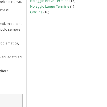
Noleggio Breve Termine
(15)
veicolo nuovo.
Noleggio Lungo Termine
(1)
mma di
Officina
(16)
ienti, ma anche
eicolo sempre
roblematica,
lari, adatti ad
liore.