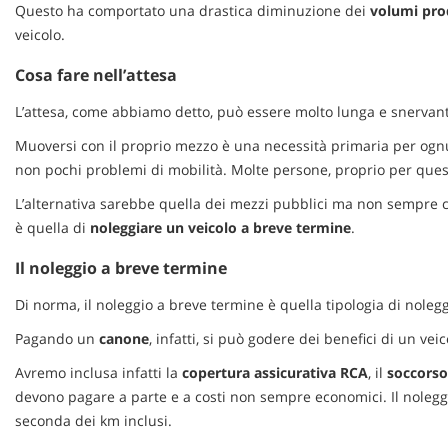
tta
Questo ha comportato una drastica diminuzione dei
volumi pro
ti
veicolo.
Cosa fare nell’attesa
mpre
Cookie necessari
L’attesa, come abbiamo detto, può essere molto lunga e snervan
litato
Muoversi con il proprio mezzo è una necessità primaria per ognun
Cookie delle preferenze
non pochi problemi di mobilità. Molte persone, proprio per ques
L’alternativa sarebbe quella dei mezzi pubblici ma non sempre 
Cookie per il miglioramento dell'esperienza utente
è quella di
noleggiare un veicolo a breve termine
.
Cookie analitici
Il noleggio a breve termine
Di norma, il noleggio a breve termine è quella tipologia di nolegg
Cookie di marketing
Pagando un
canone
, infatti, si può godere dei benefici di un v
Avremo inclusa infatti la
copertura assicurativa RCA
, il
soccorso
devono pagare a parte e a costi non sempre economici. Il noleggi
seconda dei km inclusi.