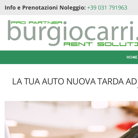
Info e Prenotazioni Noleggio:
+39 031 791963
Le
tue
preferenze
di
consenso
Il
seguente
HOME
pannello
ti
consente
LA TUA AUTO NUOVA TARDA AD 
di
esprimere
le
tue
preferenze
di
consenso
alle
tecnologie
di